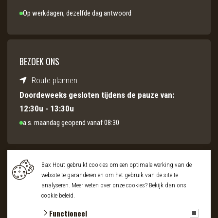
Op werkdagen, dezelfde dag antwoord
BEZOEK ONS
Route plannen
Doordeweeks gesloten tijdens de pauze van:
12:30u - 13:30u
a.s. maandag geopend vanaf 08:30
Bax Hout gebruikt cookies om een optimale werking van de
© 2026 Bax Hout
KvK: 20023649
BTW: NL003974716B01
website te garanderen en om het gebruik van de site te
algemene voorwaarden
privacy policy
cookies
analyseren. Meer weten over onze cookies? Bekijk dan ons
cookie beleid
.
Houthandel
Hout op maat
Houtsoorten
Houten vloeren
Houten vensterbank
Houten gevelbekleding
Wandplanken
Functioneel