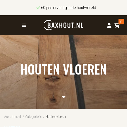
60 jaar ervaring in de houtwereld
0
HOUTEN VLOEREN
Assortiment
/
Categorieën
/
Houten vloeren