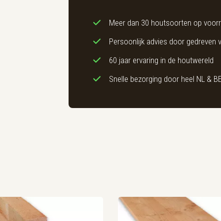
Meer dan 30 houtsoorten op voor
Persoonlijk advies door gedreven
60 jaar ervaring in de houtwereld
Snelle bezorging door heel NL & B