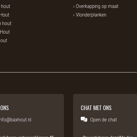
i hout
Overkapping op maat
 Hout
Vlonderplanken
 hout
 Hout
hout
 ONS
CHAT MET ONS
info@baxhout.nl
Open de chat