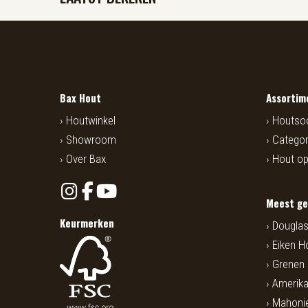
Bax Hout
Assortim
Houtwinkel
Houtso
Showroom
Categor
Over Bax
Hout o
Meest ge
Keurmerken
Douglas
Eiken H
Grenen
Amerika
Mahoni