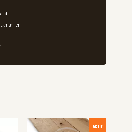
raad
 vakmannen
E
ACTIE