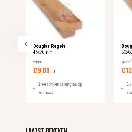
Douglas Regels
Doug
45x70mm
80x
vanaf
vanaf
€
9,
00
€
13
st
2 verschillende lengtes op
2 v
voorraad
vo
LAATST BEKEKEN