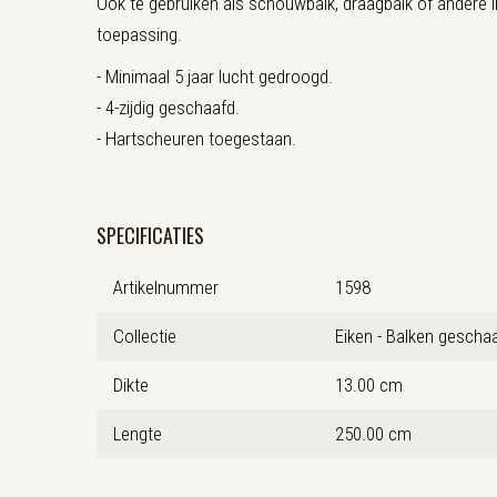
Ook te gebruiken als schouwbalk, draagbalk of andere i
toepassing.
- Minimaal 5 jaar lucht gedroogd.
- 4-zijdig geschaafd.
- Hartscheuren toegestaan.
SPECIFICATIES
Artikelnummer
1598
Collectie
Eiken - Balken gescha
Dikte
13.00 cm
Lengte
250.00 cm