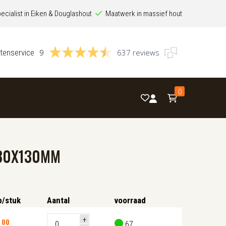
ecialist in Eiken & Douglashout
Maatwerk in massief hout
tenservice
9
637 reviews
0
130X130MM
p/stuk
Aantal
voorraad
,
00
67