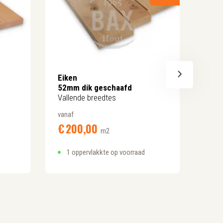
Eiken
Eike
52mm dik geschaafd
42m
Vallende breedtes
Vall
vanaf
vanaf
€
200,
00
€
1
m2
1 oppervlakkte op voorraad
1 