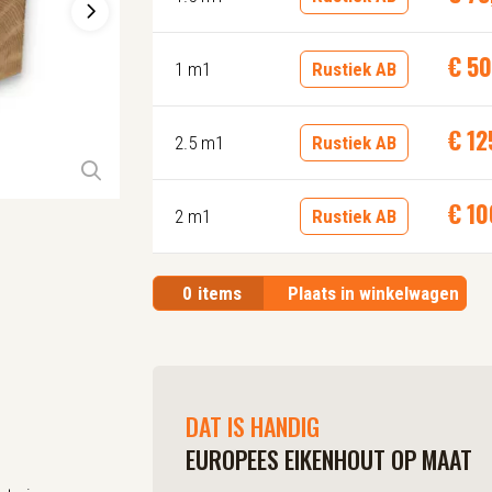
€
50
1 m1
Rustiek AB
€
12
2.5 m1
Rustiek AB
€
10
2 m1
Rustiek AB
0
items
Plaats in winkelwagen
DAT IS HANDIG
EUROPEES EIKENHOUT OP MAAT