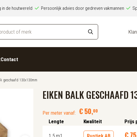
ng in de houtwereld
Persoonlijk advies door gedreven vakmannen
Sp
Klan
x
Contact
alk geschaafd 130x130mm
EIKEN BALK GESCHAAFD 
€
50
,
00
Per meter vanaf:
Lengte
Kwaliteit
Prijs 
€
75
1.5 m1
Rustiek AB