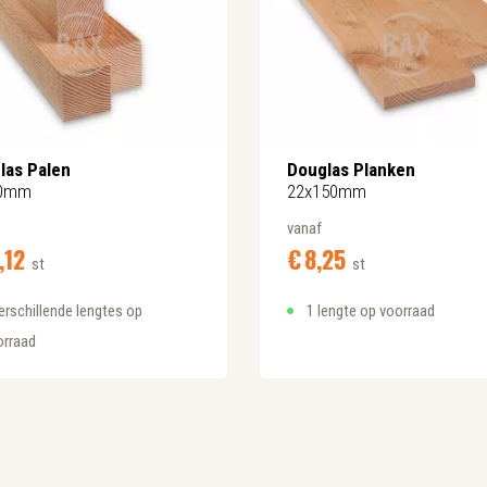
las Palen
Douglas Planken
80mm
22x150mm
vanaf
,
12
€
8,
25
st
st
erschillende lengtes op
1 lengte op voorraad
orraad