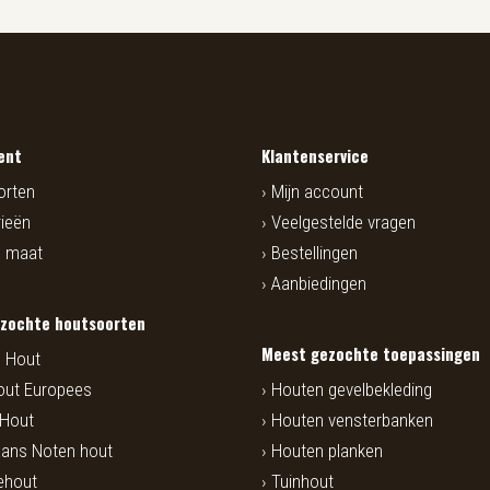
ent
Klantenservice
orten
Mijn account
ieën
Veelgestelde vragen
p maat
Bestellingen
Aanbiedingen
zochte houtsoorten
Meest gezochte toepassingen
 Hout
out Europees
Houten gevelbekleding
 Hout
Houten vensterbanken
ans Noten hout
Houten planken
ehout
Tuinhout