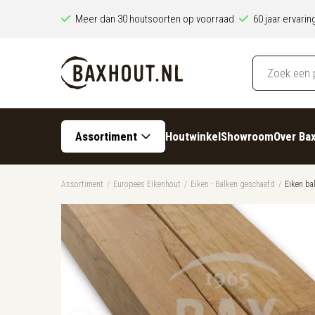
Meer dan 30 houtsoorten op voorraad
60 jaar ervari
Assortiment
Houtwinkel
Showroom
Over Ba
Assortiment
/
Europees Eikenhout
/
Eiken - Balken geschaafd
/
Eiken b