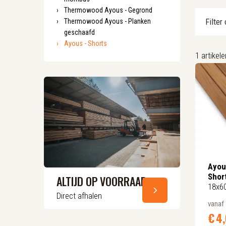
Thermowood Ayous - Gegrond
Filter
Thermowood Ayous - Planken
geschaafd
Ayous - Shorts
1
artikele
Ayou
Shor
ALTIJD OP VOORRAAD
18x
Direct afhalen
vanaf
€
4,