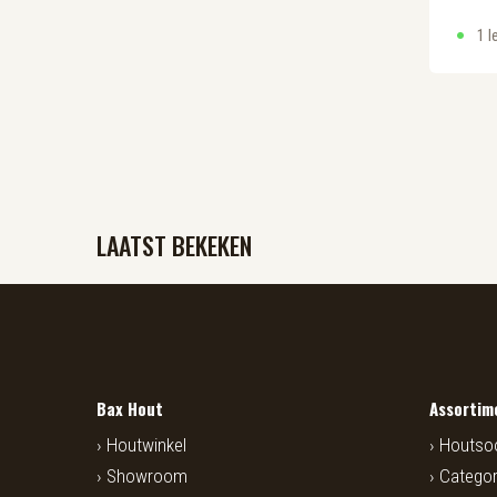
1 l
LAATST BEKEKEN
Bax Hout
Assortim
Houtwinkel
Houtso
Showroom
Categor