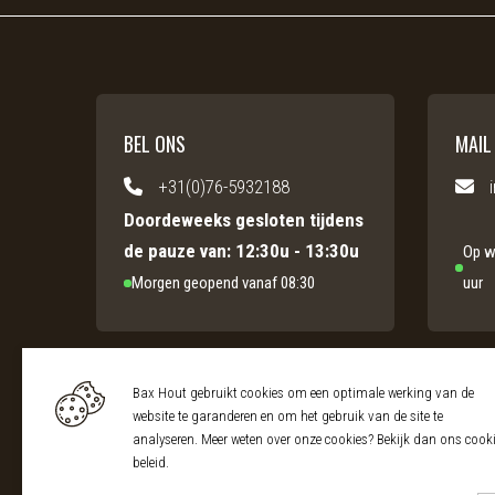
BEL ONS
MAIL
+31(0)76-5932188
Doordeweeks gesloten tijdens
de pauze van: 12:30u - 13:30u
Op w
Morgen geopend vanaf 08:30
uur
Bax Hout gebruikt cookies om een optimale werking van de
website te garanderen en om het gebruik van de site te
analyseren. Meer weten over onze cookies? Bekijk dan ons
cook
beleid
.
© 2026 Bax Hout
KvK: 20023649
BTW: NL003974716B0