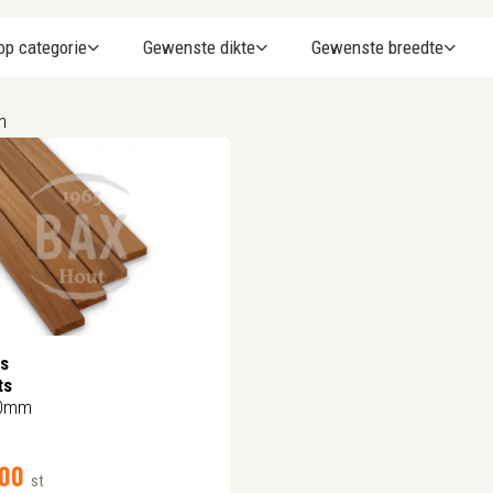
 op categorie
Gewenste dikte
Gewenste breedte
n
s
ts
60mm
00
st