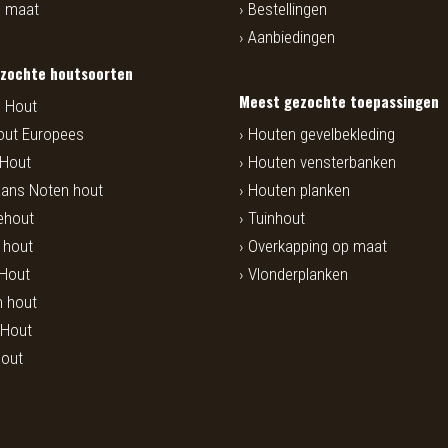
p maat
Bestellingen
Aanbiedingen
zochte houtsoorten
Meest gezochte toepassingen
 Hout
out Europees
Houten gevelbekleding
 Hout
Houten vensterbanken
ans Noten hout
Houten planken
ehout
Tuinhout
i hout
Overkapping op maat
 Hout
Vlonderplanken
 hout
 Hout
hout