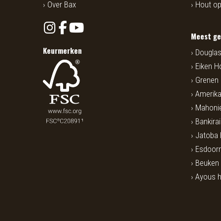
Over Bax
Hout o
Meest ge
Keurmerken
Douglas
Eiken H
Grenen
Amerika
Mahoni
Bankira
Jatoba
Esdoorn
Beuken
Ayous 