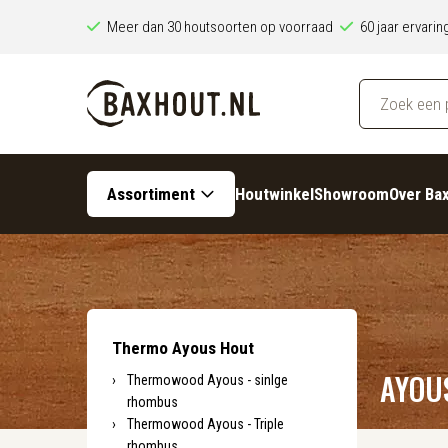
Meer dan 30 houtsoorten op voorraad
60 jaar ervari
Assortiment
Houtwinkel
Showroom
Over Ba
Thermo Ayous Hout
AYOU
Thermowood Ayous - sinlge
rhombus
Thermowood Ayous - Triple
rhombus