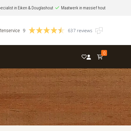
ecialist in Eiken & Douglashout
Maatwerk in massief hout
tenservice
9
637 reviews
0