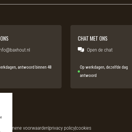
 ONS
CHAT MET ONS
info@baxhout.nl
Open de chat
erkdagen, antwoord binnen 48
Op werkdagen, dezelfde dag
antwoord
ie
1
algemene voorwaarden
privacy policy
cookies