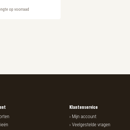
engte op voorraad
ent
Klantenservice
orten
Mijn account
ieën
Veelgestelde vragen