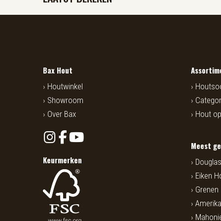
Bax Hout
Assortim
Houtwinkel
Houtso
Showroom
Categor
Over Bax
Hout o
Meest ge
Keurmerken
Douglas
Eiken H
Grenen
Amerika
Mahoni