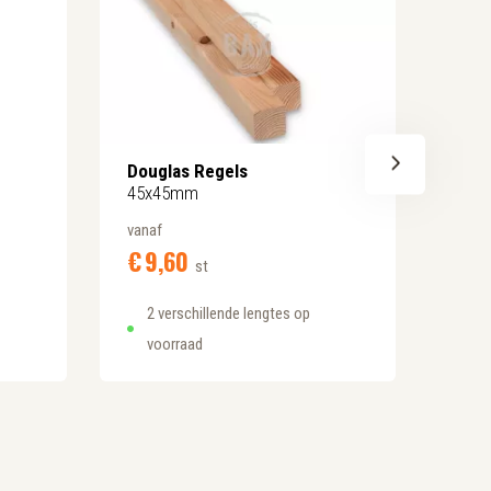
Douglas Regels
Doug
45x45mm
50x
vanaf
vanaf
€
9,
60
€
9
st
2 verschillende lengtes op
6 
voorraad
vo