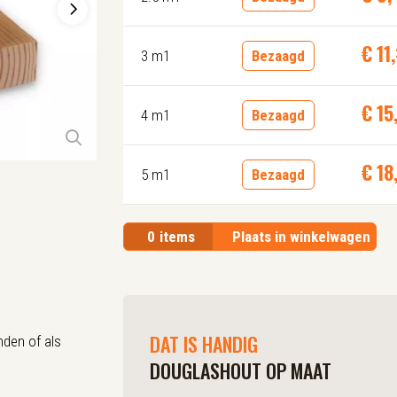
€
11
,
3 m1
Bezaagd
€
15
4 m1
Bezaagd
€
18
5 m1
Bezaagd
0
items
Plaats in winkelwagen
DAT IS HANDIG
nden of als
DOUGLASHOUT OP MAAT