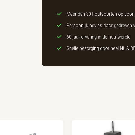
Meer dan 30 houtsoorten op voor
Persoonlijk advies door gedreven
60 jaar ervaring in de houtwereld
Snelle bezorging door heel NL & B