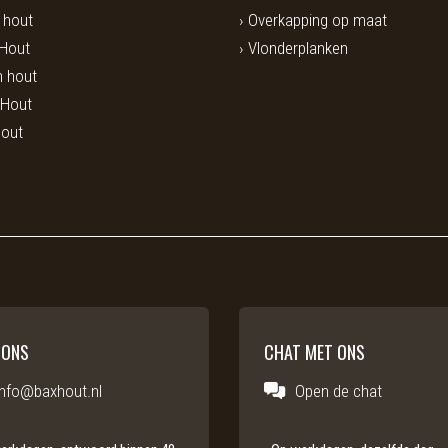
i hout
Overkapping op maat
 Hout
Vlonderplanken
 hout
 Hout
hout
 ONS
CHAT MET ONS
info@baxhout.nl
Open de chat