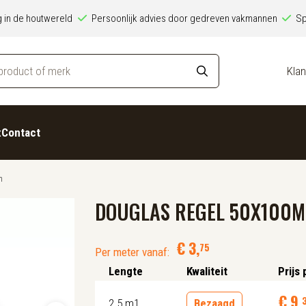
ng in de houtwereld
Persoonlijk advies door gedreven vakmannen
Sp
Klan
x
Contact
m
DOUGLAS REGEL 50X100
€
3
,
75
Per meter vanaf:
Lengte
Kwaliteit
Prijs 
€
9
,
2.5 m1
Bezaagd