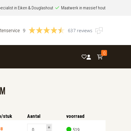
ecialist in Eiken & Douglashout
Maatwerk in massief hout
tenservice
9
637 reviews
0
MM
p/stuk
Aantal
voorraad
38
519