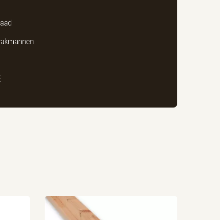
raad
 vakmannen
E