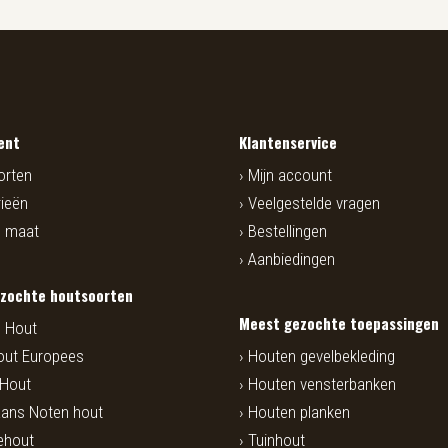
ent
Klantenservice
orten
Mijn account
ieën
Veelgestelde vragen
p maat
Bestellingen
Aanbiedingen
zochte houtsoorten
Meest gezochte toepassingen
 Hout
out Europees
Houten gevelbekleding
 Hout
Houten vensterbanken
ans Noten hout
Houten planken
ehout
Tuinhout