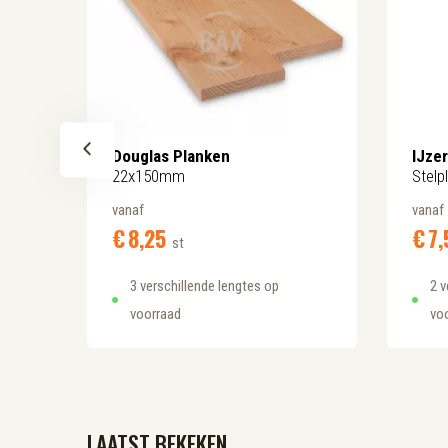
n
Douglas Planken
IJze
22x150mm
Stelp
vanaf
vanaf
€
8,
25
€
7,
st
3 verschillende lengtes op
2 v
voorraad
vo
LAATST BEKEKEN