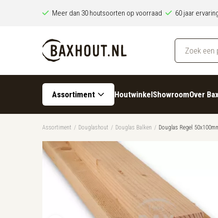
Meer dan 30 houtsoorten op voorraad
60 jaar ervari
Assortiment
Houtwinkel
Showroom
Over Ba
Assortiment
/
Douglashout
/
Douglas Balken
/
Douglas Regel 50x100m