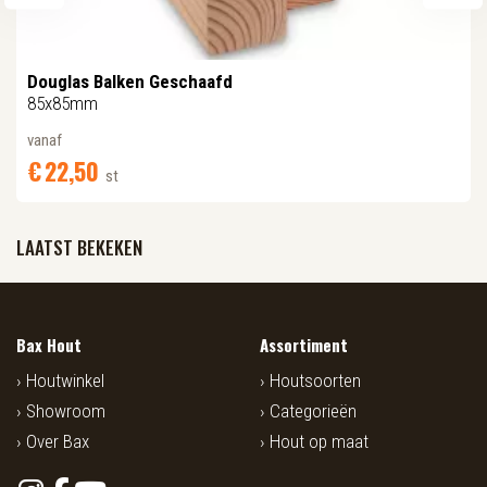
Douglas Balken Geschaafd
85x85mm
vanaf
€
22,
50
st
LAATST BEKEKEN
Bax Hout
Assortiment
Houtwinkel
Houtsoorten
Showroom
Categorieën
Over Bax
Hout op maat