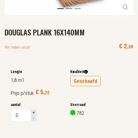
DOUGLAS PLANK 16X140MM
€
2
,
90
Per meter vanaf:
Lengte
Kwaliteit
1,8 m1
Geschaafd
€
5
,
22
Prijs p/stuk
aantal
Voorraad
782