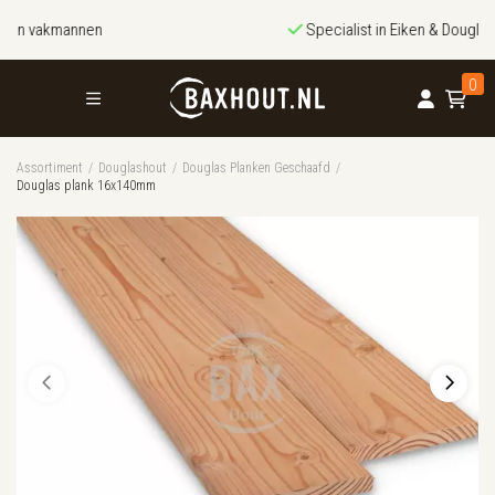
Specialist in Eiken & Douglashout
0
Assortiment
/
Douglashout
/
Douglas Planken Geschaafd
/
Douglas plank 16x140mm